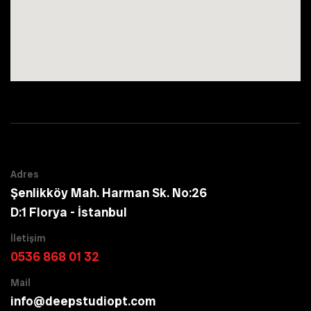
Adres
Şenlikköy Mah. Harman Sk. No:26
D:1 Florya - İstanbul
İletişim
0536 868 01 32
Mail
info@deepstudiopt.com