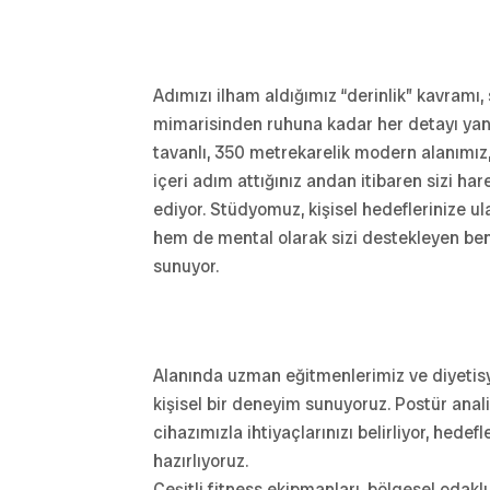
Adımızı ilham aldığımız “derinlik” kavram
mimarisinden ruhuna kadar her detayı yans
tavanlı, 350 metrekarelik modern alanımız,
içeri adım attığınız andan itibaren sizi h
ediyor. Stüdyomuz, kişisel hedeflerinize ul
hem de mental olarak sizi destekleyen be
sunuyor.
Alanında uzman eğitmenlerimiz ve diyeti
kişisel bir deneyim sunuyoruz. Postür anal
cihazımızla ihtiyaçlarınızı belirliyor, hede
hazırlıyoruz.
Çeşitli fitness ekipmanları, bölgesel odakl