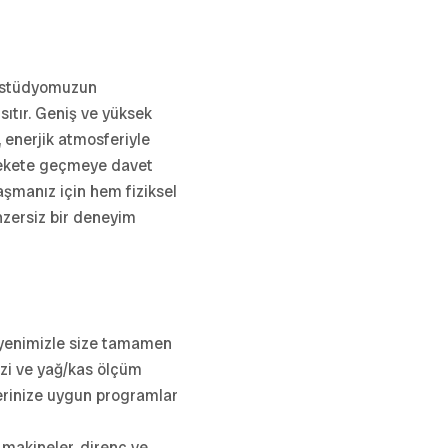
ı, stüdyomuzun
ıtır. Geniş ve yüksek
 enerjik atmosferiyle
arekete geçmeye davet
aşmanız için hem fiziksel
nzersiz bir deneyim
syenimizle size tamamen
izi ve yağ/kas ölçüm
flerinize uygun programlar
ı makineler, direnç ve