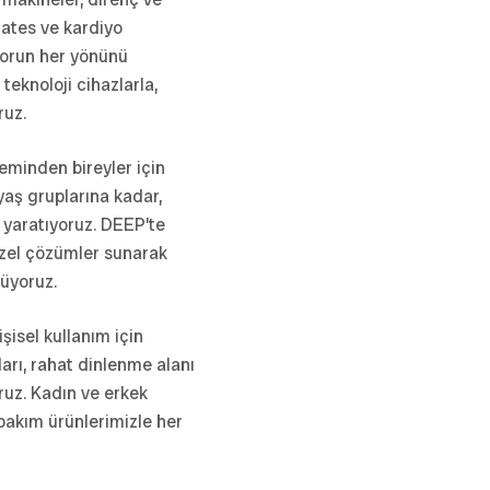
lates ve kardiyo
porun her yönünü
 teknoloji cihazlarla,
ruz.
eminden bireyler için
yaş gruplarına kadar,
n yaratıyoruz. DEEP’te
 özel çözümler sunarak
üyoruz.
şisel kullanım için
rı, rahat dinlenme alanı
ruz. Kadın ve erkek
bakım ürünlerimizle her